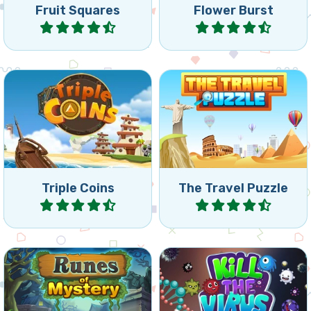
Fruit Squares
Flower Burst
Jugar
Jugar
Combina 3 monedas
Travel around the world
iguales girando el tablero.
and remove all bricks.
Triple Coins
The Travel Puzzle
Jugar
Jugar
Juego misterioso de
Mata los virus antes de que
colapsar usando runas:
lleguen al rayo.