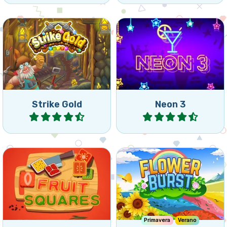
Juego de combinar 2: retira
Colorido y rápido juegos de
los ladrillos antes de que el
3 en raya.
minero sea aplastado.
Strike Gold
Neon 3
Jugar
Jugar
Recoge la fruta de los
Bonito rompecabezas de
cuadrados conectando
conectar con 3 flores.
cuadrados iguales.
Primavera
Verano