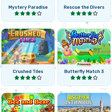
Mystery Paradise
Rescue the Divers
Jugar
Jugar
Juego de colapsar tres en
Ayuda a las mariposas en
raya, colapsa fichas y
este juegos de tres en
alcanzar los objetivos.
raya.
Primavera
Crushed Tiles
Butterfly Match 3
Jugar
Jugar
Descubre los lugares más
Deja a tu abeja llevar la miel