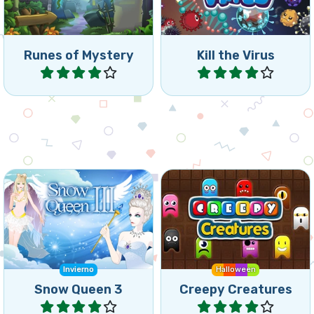
alcanza la meta indicada.
Runes of Mystery
Kill the Virus
Jugar
Jugar
Salva los duendes otra vez,
Conecta 4 o más de las
han sido congelados por la
mismas criaturas.
Reina de la Nieve.
Invierno
Halloween
Snow Queen 3
Creepy Creatures
Jugar
Jugar