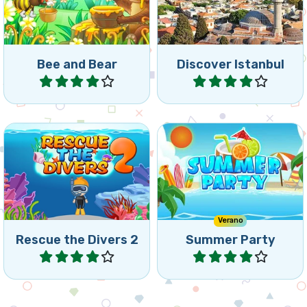
espectaculares de
al oso hambriento.
Estambul.
Bee and Bear
Discover Istanbul
Jugar
Jugar
¿Puedes rescatar los
Un divertido juego de
buzos lo más rápido
Match5 para disfrutar el
posible?
verano.
Verano
Rescue the Divers 2
Summer Party
Jugar
Jugar