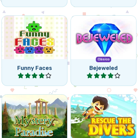
Crea grupos conectados
Bejeweled para tu tablet o
de 3 o más de las mismas
tu móvil. Intercambia joyas
Caras Graciosas dejándolas
en este clásico juego.
caer.
Clásico
Funny Faces
Bejeweled
Jugar
Jugar
Mueve las canicas y haz
¿Puedes rescatar los
grupos de 3 o más con los
buzos lo más rápido
mismos colores de fondo.
posible?