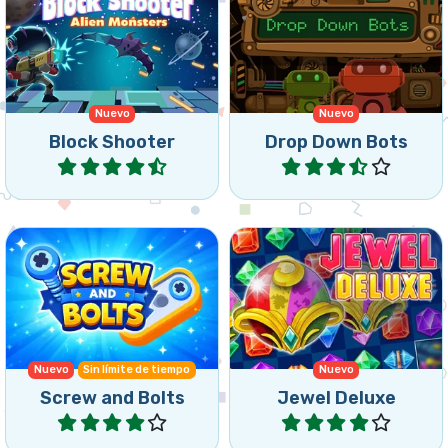
Dispara bloques hacia arriba
y combina 3 o más
Deja caer robots y conecta
monstruos alienígenas
3 o más iguales.
iguales.
Nuevo
Nuevo
Block Shooter
Drop Down Bots
Jugar
Jugar
Haz bajar la estrella en
Juego de combinar 3 con
este clásico juego de
tornillos y pernos.
Match 3 al estilo de
Bejeweled.
Nuevo
Sin límite de tiempo
Nuevo
Screw and Bolts
Jewel Deluxe
Jugar
Jugar