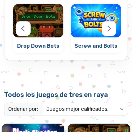
Drop Down Bots
Screw and Bolts
Deja caer robots
Juego de
y conecta 3 o
combinar 3 con
más iguales.
tornillos y pernos.
Todos los juegos de tres en raya
Ordenar por: