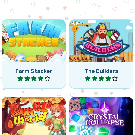
Apila tus animales y
Haz feliz a tu supervisor
combina 5 o más. Crea
recolectando el material de
grupos de 5 o más de los
construcción adecuado.
mismos animales
conectados para eliminar
los grupos.
Farm Stacker
The Builders
Jugar
Jugar
Combina flores en un
Combina y contrae
colorido mundo forestal.
cristales.