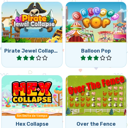
Ayuda al pirata a recoger
Pop balloons and collect
las joyas.
toys and bonus items.
Pirate Jewel Collapse
Balloon Pop
Jugar
Jugar
Haz clic para eliminar
Lleva todos los animales al
grupos de fichas
establo.
hexagonales.
Sin límite de tiempo
Hex Collapse
Over the Fence
Jugar
Jugar