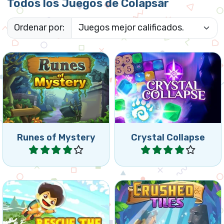
Todos los Juegos de Colapsar
Ordenar por:
Juego misterioso de
Combina y contrae
colapsar usando runas:
cristales.
alcanza la meta indicada.
Runes of Mystery
Crystal Collapse
Jugar
Jugar
¿Puedes rescatar los
Juego de colapsar tres en
buzos lo más rápido
raya, colapsa fichas y