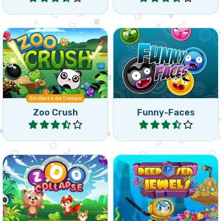
Haz grupos con todas las
Aplasta y colapsa a los
bolas del mismo color para
animales del zoológico.
terminar el nivel.
Sin límite de tiempo
Zoo Crush
Funny-Faces
Jugar
Jugar
Elimina animales del
Retira los grupos
Zoológico seleccionando
conectados y deja caer las
grupos de animales iguales
joyas.