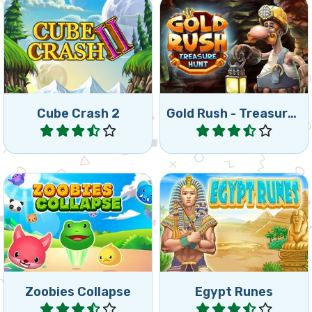
Divertido juego de
Secuela del Cube Crash.
Collapse. Intenta conseguir
3 oros.
Cube Crash 2
Gold Rush - Treasure Hunt
Jugar
Jugar
Elimina todos los Zoobies
Divertido juego de colapsar
haciendo clic en los
en Egipto: alcanza la meta
grandes grupos de Zoobies
indicada.
conectados.
Zoobies Collapse
Egypt Runes
Jugar
Jugar