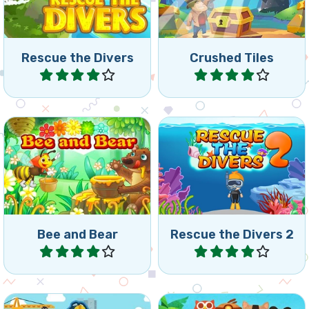
posible?
alcanzar los objetivos.
Rescue the Divers
Crushed Tiles
Jugar
Jugar
¿Puedes rescatar los
Deja a tu abeja llevar la miel
buzos lo más rápido
al oso hambriento.
posible?
Bee and Bear
Rescue the Divers 2
Jugar
Jugar