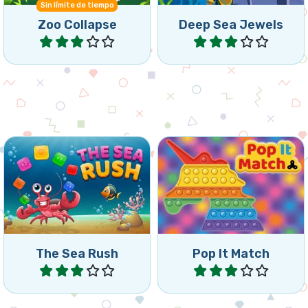
Sin límite de tiempo
Zoo Collapse
Deep Sea Jewels
Jugar
Jugar
Recoge 3 peces en este
Explota todas las burbujas
juego de combinación y
en este divertido juego
colapso.
Pop It.
The Sea Rush
Pop It Match
Jugar
Jugar