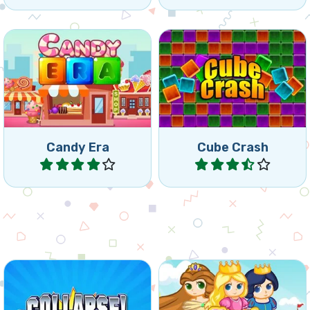
Haz clic en grupos de los
Colapsa grupos de tres o
mismos cubos. Cuando
más caramelos iguales.
más grande sea tu grupo,
más puntos recibes.
Candy Era
Cube Crash
Jugar
Jugar
Colapsa grupos de tres o
Intenta colapsar tanto