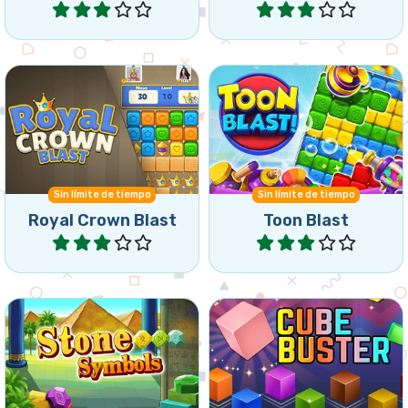
Juego de derrumbar y
Explota cubos en este
explotar con fichas de la
maravilloso juego de
corona real.
Collapse.
Sin límite de tiempo
Sin límite de tiempo
Royal Crown Blast
Toon Blast
Jugar
Jugar
Juego de colapsar en
Revienta grupos de 3 o
donde tienes que revelar
más cubos iguales que
todas las piedras de
estén conectados.
colores.