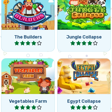
Haz feliz a tu supervisor
Entretenido juegos de
recolectando el material de
Colapsar: retira todos los
construcción adecuado.
grupos de animales iguales.
The Builders
Jungle Collapse
Jugar
Jugar
Eliminar todas las verduras
Retira todas las joyas
haciendo colapsar grupos
colapsando las joyas.
de 3 fichas o más iguales.
Vegetables Farm
Egypt Collapse
Jugar
Jugar