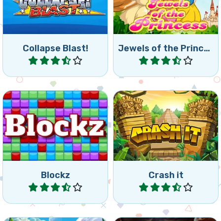
más para recoger las joyas
como puedas en 1 minuto.
de la princesa.
Collapse Blast!
Jewels of the Princess
Jugar
Jugar
Colorido juego de colapso,
Colecta joyas en este
elimina todos los cubos.
juego de colapsar.
Blockz
Crash it
Jugar
Jugar