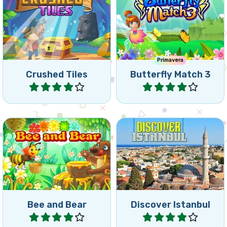
Primavera
Crushed Tiles
Butterfly Match 3
Jugar
Jugar
Descubre los lugares más
Deja a tu abeja llevar la miel
espectaculares de
al oso hambriento.
Estambul.
Bee and Bear
Discover Istanbul
Jugar
Jugar
¿Puedes rescatar los
Un divertido juego de