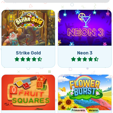
Juego de combinar 2: retira
Colorido y rápido juegos de
los ladrillos antes de que el
3 en raya.
minero sea aplastado.
Strike Gold
Neon 3
Jugar
Jugar
Recoge la fruta de los
Bonito rompecabezas de
cuadrados conectando
conectar con 3 flores.
cuadrados iguales.
Primavera
Verano
Fruit Squares
Flower Burst
Jugar
Jugar