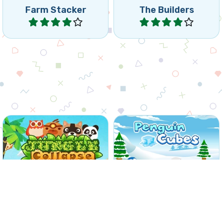
Entretenido juegos de
Ayuda a los pingüinos a
Colapsar: retira todos los
eliminar los cubos
grupos de animales iguales.
congelados.
Invierno
Jungle Collapse
Penguin Cubes
Jugar
Jugar
Eliminar todas las verduras
Haz colapsar los bloques
haciendo colapsar grupos
del Totem antes de que
de 3 fichas o más iguales.
lleguen a la cima.