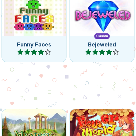
tu móvil. Intercambia joyas
Caras Graciosas dejándolas
en este clásico juego.
caer.
Clásico
Funny Faces
Bejeweled
Jugar
Jugar
Mueve las canicas y haz
Combina flores en un
grupos de 3 o más con los
colorido mundo forestal.
mismos colores de fondo.
Primavera
Mystery Paradise
Flower World
Jugar
Jugar