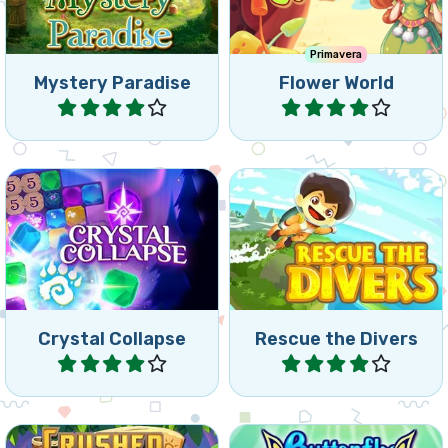
¿Puedes rescatar los
Combina y contrae
buzos lo más rápido
cristales.
posible?
Crystal Collapse
Rescue the Divers
Jugar
Jugar
Juego de colapsar tres en
Ayuda a las mariposas en
raya, colapsa fichas y
este juegos de tres en
alcanzar los objetivos.
raya.