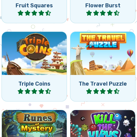
Combina 3 monedas
Travel around the world
iguales girando el tablero.
and remove all bricks.
Triple Coins
The Travel Puzzle
Jugar
Jugar
Juego misterioso de
Mata los virus antes de que
colapsar usando runas:
lleguen al rayo.
alcanza la meta indicada.