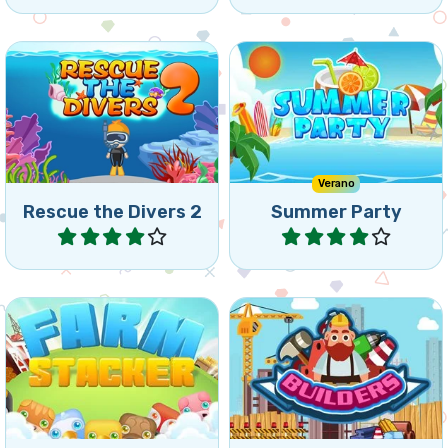
buzos lo más rápido
Match5 para disfrutar el
posible?
verano.
Verano
Rescue the Divers 2
Summer Party
Jugar
Jugar
Apila tus animales y
Haz feliz a tu supervisor
combina 5 o más. Crea
recolectando el material de
grupos de 5 o más de los
construcción adecuado.
mismos animales
conectados para eliminar
los grupos.
Farm Stacker
The Builders
Jugar
Jugar