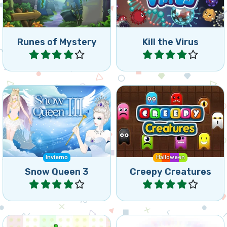
Runes of Mystery
Kill the Virus
Jugar
Jugar
Salva los duendes otra vez,
Conecta 4 o más de las
han sido congelados por la
mismas criaturas.
Reina de la Nieve.
Invierno
Halloween
Snow Queen 3
Creepy Creatures
Jugar
Jugar
Crea grupos conectados
Bejeweled para tu tablet o
de 3 o más de las mismas