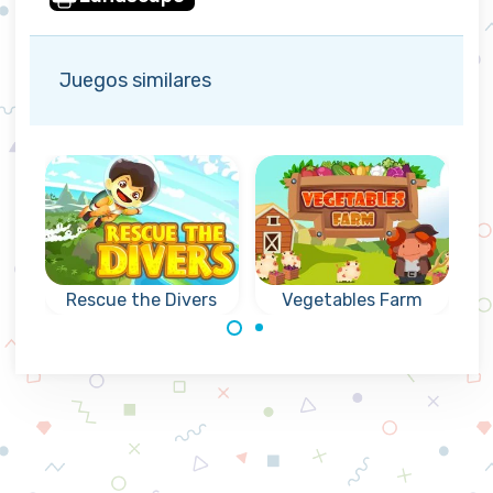
Juegos similares
Rescue the Divers
Vegetables Farm
¿Puedes rescatar
Eliminar todas las
los buzos lo más
verduras haciendo
rápido posible?
colapsar grupos
de 3 fichas o más
iguales.