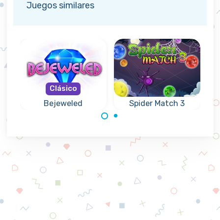
Juegos similares
Clásico
Bejeweled
Spider Match 3
Combina las joyas
Bejeweled para tu
en la telaraña.
tablet o tu móvil.
Intercambia joyas
en este clásico
juego.