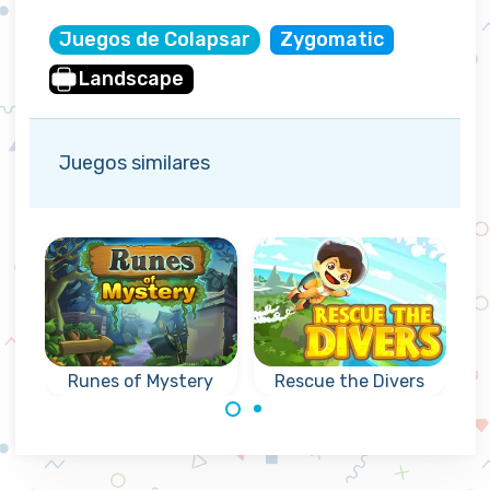
Juegos de Colapsar
Zygomatic
Landscape
Juegos similares
Runes of Mystery
Rescue the Divers
¿Puedes rescatar
Juego misterioso
los buzos lo más
de colapsar
rápido posible?