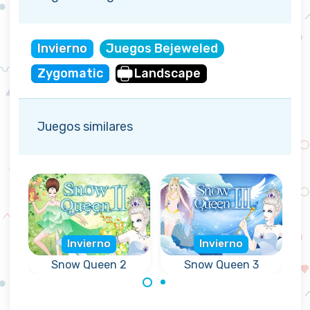
Invierno
Juegos Bejeweled
Zygomatic
Landscape
Juegos similares
Invierno
Invierno
Snow Queen 2
Snow Queen 3
Salva los duendes
Libera a los