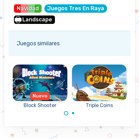
Navidad
Juegos Tres En Raya
Landscape
Juegos similares
Nuevo
Block Shooter
Triple Coins
Combina 3
Dispara bloques
monedas iguales
hacia arriba y
girando el tablero.