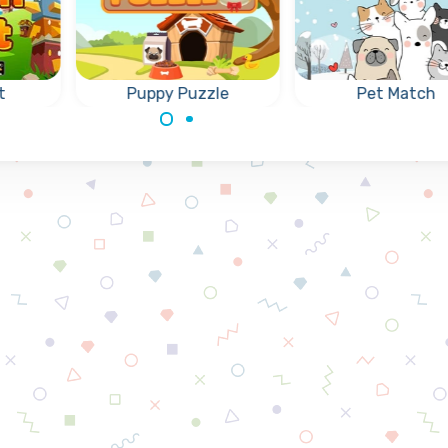
t
Puppy Puzzle
Pet Match
os
Elimina cachorros en
Empareja dos
tem
este juego de
imágenes de
uen a
rompecabezas de
mascotas iguales
colapso.
elimínalas todas