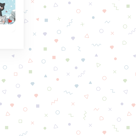
Strike Gold
Totem Blast
Juego de combinar 2:
Haz colapsar los
retira los ladrillos
bloques del Totem
 y
antes de que el
antes de que lleguen
.
minero sea aplastado.
la cima.