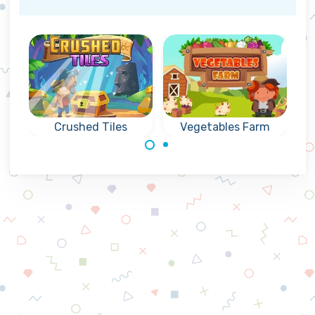
Crushed Tiles
Vegetables Farm
Juego de colapsar
Eliminar todas las
tres en raya,
verduras haciendo
colapsa fichas y
colapsar grupos
alcanzar los
de 3 fichas o más
objetivos.
iguales.