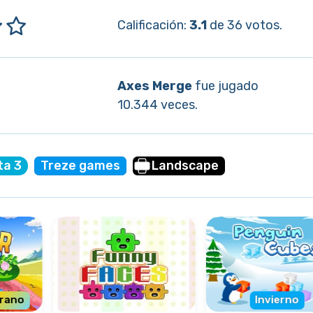
Calificación:
3.1
de 36 votos.
Axes Merge
fue jugado
10.344 veces.
ta 3
Treze games
Landscape
rano
Invierno