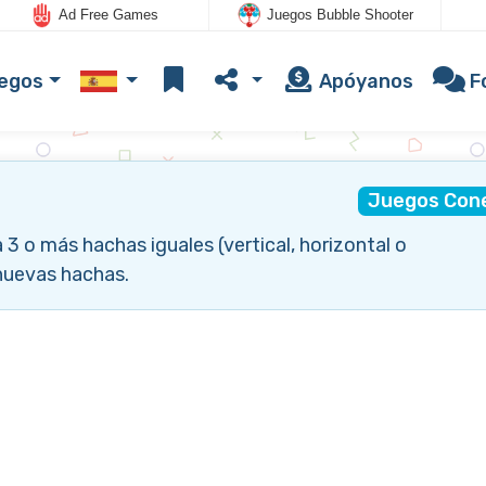
Ad Free Games
Juegos Bubble Shooter
uegos
Apóyanos
F
Juegos Con
3 o más hachas iguales (vertical, horizontal o
nuevas hachas.