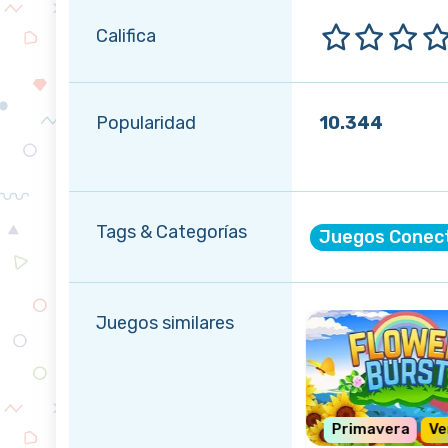
Califica
Popularidad
10.344
Tags & Categorías
Juegos Conec
Juegos similares
o
Primavera
Ve